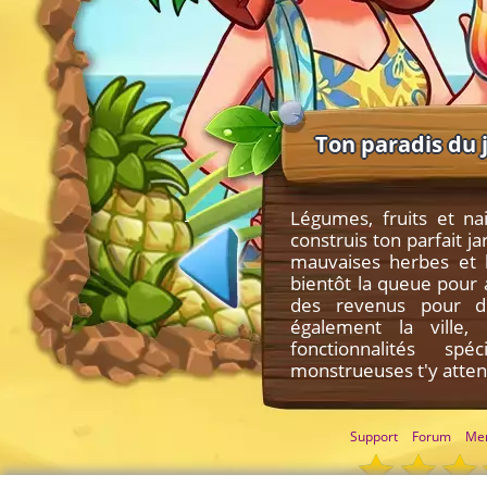
Ton paradis du 
Légumes, fruits et na
construis ton parfait ja
mauvaises herbes et l
bientôt la queue pour a
des revenus pour de
également la ville
fonctionnalités s
monstrueuses t'y atten
Support
Forum
Men