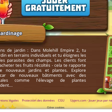
jardinage
ins de jardin : Dans Molehill Empire 2, tu
rdin en terrains individuels et tu éloignes les
es parasites des champs. Les clients font
cheter tes fruits récoltés - cela te rapporte
 nouveaux jardins et plantes. Explore
, car de nouveaux bâtiments avec des
péciales comme l'élevage de plantes
dent...
tions légales
Protection des données
CGU
Upjers.com - Jouer jeux par n
Gérer cookies