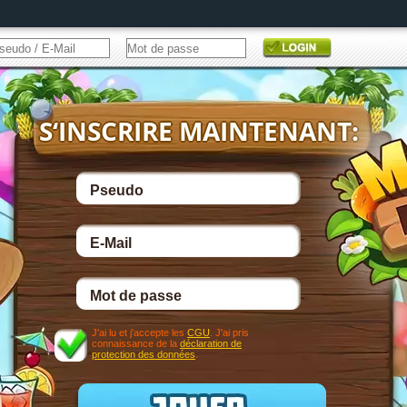
J'ai lu et j'accepte les
CGU
. J'ai pris
connaissance de la
déclaration de
protection des données
.